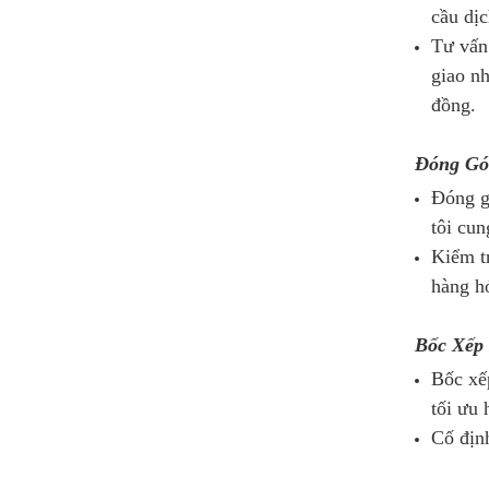
cầu dị
Tư vấn 
giao nh
đồng.
Đóng Gó
Đóng g
tôi cun
Kiểm tr
hàng h
Bốc Xếp
Bốc xếp
tối ưu 
Cố định