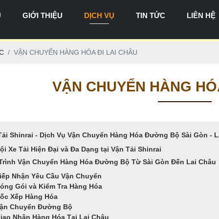
Ủ
GIỚI THIỆU
DỊCH VỤ
TIN TỨC
LIÊN HỆ
VẬN CHUYỂN HÀNG ĐI MIỀN BẮC
VẬN CHUYỂN HÀNG ĐI BẮC TRUNG BỘ
VẬN CHUYỂN HÀNG ĐI NAM TRUNG BỘ
VẬN CHUYỂN HÀNG ĐI MIỀN NAM
VẬN CHUYỂN HÀNG ĐI MIỀN TÂY
VẬN CHUYỂN HÀNG ĐI TÂY NGUYÊN
C
VẬN CHUYỂN HÀNG HÓA ĐI LAI CHÂU
VẬN CHUYỂN HÀNG HÓA
Tải Shinrai - Dịch Vụ Vận Chuyển Hàng Hóa Đường Bộ Sài Gòn - L
ội Xe Tải Hiện Đại và Đa Dạng tại Vận Tải Shinrai
Trình Vận Chuyển Hàng Hóa Đường Bộ Từ Sài Gòn Đến Lai Châu
iếp Nhận Yêu Cầu Vận Chuyển
óng Gói và Kiểm Tra Hàng Hóa
ốc Xếp Hàng Hóa
ận Chuyển Đường Bộ
iao Nhận Hàng Hóa Tại Lai Châu