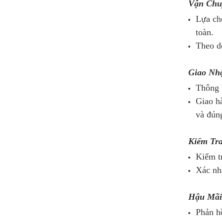
Vận Chu
Lựa ch
toàn.
Theo dõ
Giao Nh
Thông b
Giao hà
và đúng
Kiểm Tr
Kiểm tr
Xác nhậ
Hậu Mãi
Phản hồ