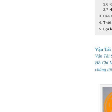
K
H
Các 
Thời
Lợi 
Vận Tải
Vận Tải 
Hồ Chí M
chúng tô