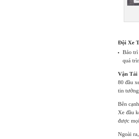
Đội Xe T
Bảo trì
quá trì
Vận Tải 
80 đầu xe
tin tưởn
Bên cạnh
Xe đầu ké
được mọi
Ngoài ra