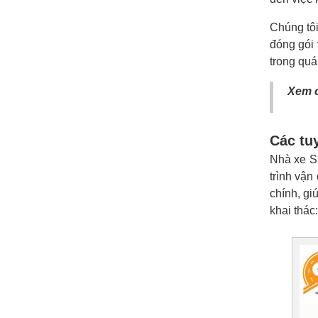
Chúng tôi
đóng gói 
trong quá
Xem c
Các tuy
Nhà xe S
trình vận
chính, gi
khai thác: