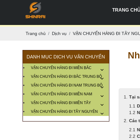
TRANG CH
Trang chủ
Dịch vụ
VẬN CHUYỂN HÀNG ĐI TÂY NG
Nh
DANH MỤC DỊCH VỤ VẬN CHUYỂN
VẬN CHUYỂN HÀNG ĐI MIỀN BẮC
VẬN CHUYỂN HÀNG ĐI BẮC TRUNG BỘ
VẬN CHUYỂN HÀNG ĐI NAM TRUNG BỘ
VẬN CHUYỂN HÀNG ĐI MIỀN NAM
Tại 
VẬN CHUYỂN HÀNG ĐI MIỀN TÂY
D
VẬN CHUYỂN HÀNG ĐI TÂY NGUYÊN
N
Các t
N
C