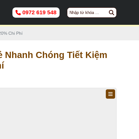
0972 619 548
20% Chi Phí
ẻ Nhanh Chóng Tiết Kiệm
í