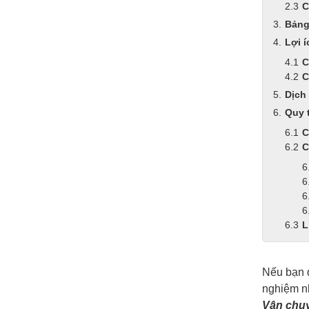
C
Bảng 
Lợi í
C
C
Dịch
Quy t
C
C
L
Nếu bạn 
nghiệm nh
Vận chuy