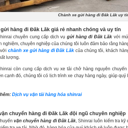
Chành xe gửi hàng đi Đăk Lăk uy t
 gửi hàng đi Đăk Lăk giá rẻ nhanh chóng và uy tín
hinrai chuyên cung cấp dịch vụ
gửi hàng đi Đăk Lăk
với mức
h nghiệm, chuyên nghiệp của chúng tôi luôn đảm bảo rằng hàn
 với
chành xe gửi hàng đi Đăk Lăk
của chúng tôi, khách hàn
hất lượng.
hinrai còn cung cấp dịch vụ xe tải chở hàng nguyên chuyến
n cạnh đó, chúng tôi có lịch trình xe chạy hàng ngày, giúp quý
thêm:
Dịch vụ vận tải hàng hóa shinrai
vận chuyển hàng đi Đăk Lăk đội ngũ chuyên nghiệp
chuyến
vận chuyển hàng đi Đăk Lăk
, Shinrai luôn kiểm tra k
kiểm tra xe tải. Nhờ đó, hàng hóa của quý khách sẽ luôn được b