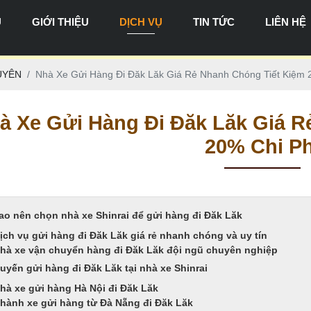
Ủ
GIỚI THIỆU
DỊCH VỤ
TIN TỨC
LIÊN HỆ
VẬN CHUYỂN HÀNG ĐI MIỀN BẮC
VẬN CHUYỂN HÀNG ĐI BẮC TRUNG BỘ
VẬN CHUYỂN HÀNG ĐI NAM TRUNG BỘ
VẬN CHUYỂN HÀNG ĐI MIỀN NAM
VẬN CHUYỂN HÀNG ĐI MIỀN TÂY
VẬN CHUYỂN HÀNG ĐI TÂY NGUYÊN
UYÊN
Nhà Xe Gửi Hàng Đi Đăk Lăk Giá Rẻ Nhanh Chóng Tiết Kiệm 
à Xe Gửi Hàng Đi Đăk Lăk Giá R
20% Chi Ph
sao nên chọn nhà xe Shinrai để gửi hàng đi Đăk Lăk
ịch vụ gửi hàng đi Đăk Lăk giá rẻ nhanh chóng và uy tín
hà xe vận chuyển hàng đi Đăk Lăk đội ngũ chuyên nghiệp
uyến gửi hàng đi Đăk Lăk tại nhà xe Shinrai
hà xe gửi hàng Hà Nội đi Đăk Lăk
hành xe gửi hàng từ Đà Nẵng đi Đăk Lăk