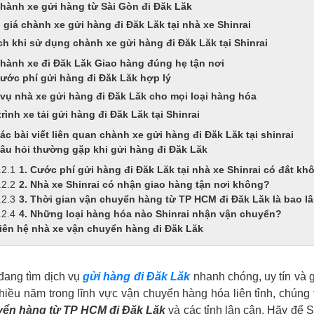
hành xe gửi hàng từ Sài Gòn đi Đăk Lăk
giá chành xe gửi hàng đi Đăk Lăk tại nhà xe Shinrai
ch khi sử dụng chành xe gửi hàng đi Đăk Lăk tại Shinrai
hành xe đi Đăk Lăk Giao hàng đúng hẹ tận nơi
ước phí gửi hàng đi Đăk Lăk hợp lý
 vụ nhà xe gửi hàng đi Đăk Lăk cho mọi loại hàng hóa
rình xe tải gửi hàng đi Đăk Lăk tại Shinrai
ác bài viết liên quan chành xe gửi hàng đi Đăk Lăk tại shinrai
âu hỏi thường gặp khi gửi hàng đi Đăk Lăk
1. Cước phí gửi hàng đi Đăk Lăk tại nhà xe Shinrai có đắt kh
2. Nhà xe Shinrai có nhận giao hàng tận nơi không?
3. Thời gian vận chuyển hàng từ TP HCM đi Đăk Lăk là bao l
4. Những loại hàng hóa nào Shinrai nhận vận chuyển?
iên hệ nhà xe vận chuyển hàng đi Đăk Lăk
đang tìm dịch vụ
gửi hàng đi Đăk Lăk
nhanh chóng, uy tín và g
iều năm trong lĩnh vực vận chuyển hàng hóa liên tỉnh, chúng 
ển hàng từ TP HCM đi Đăk Lăk
và các tỉnh lân cận. Hãy để 