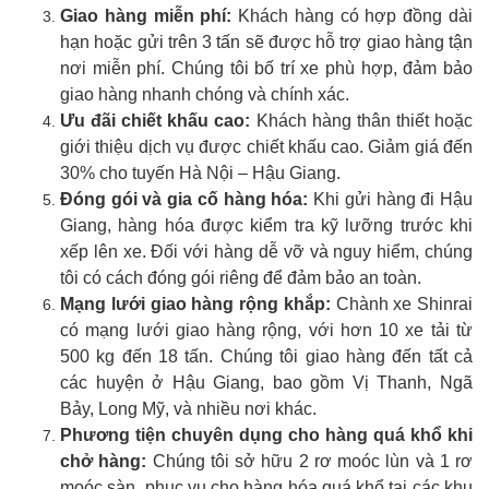
Giao hàng miễn phí:
Khách hàng có hợp đồng dài
hạn hoặc gửi trên 3 tấn sẽ được hỗ trợ giao hàng tận
nơi miễn phí. Chúng tôi bố trí xe phù hợp, đảm bảo
giao hàng nhanh chóng và chính xác.
Ưu đãi chiết khấu cao:
Khách hàng thân thiết hoặc
giới thiệu dịch vụ được chiết khấu cao. Giảm giá đến
30% cho tuyến Hà Nội – Hậu Giang.
Đóng gói và gia cố hàng hóa:
Khi gửi hàng đi Hậu
Giang, hàng hóa được kiểm tra kỹ lưỡng trước khi
xếp lên xe. Đối với hàng dễ vỡ và nguy hiểm, chúng
tôi có cách đóng gói riêng để đảm bảo an toàn.
Mạng lưới giao hàng rộng khắp:
Chành xe Shinrai
có mạng lưới giao hàng rộng, với hơn 10 xe tải từ
500 kg đến 18 tấn. Chúng tôi giao hàng đến tất cả
các huyện ở Hậu Giang, bao gồm Vị Thanh, Ngã
Bảy, Long Mỹ, và nhiều nơi khác.
Phương tiện chuyên dụng cho hàng quá khổ khi
chở hàng:
Chúng tôi sở hữu 2 rơ moóc lùn và 1 rơ
moóc sàn, phục vụ cho hàng hóa quá khổ tại các khu