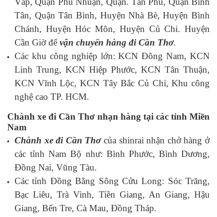
Vấp, Quận Phú Nhuận, Quận. Tân Phú, Quận Bình
Tân, Quận Tân Bình, Huyện Nhà Bè, Huyện Bình
Chánh, Huyện Hóc Môn, Huyện Củ Chi. Huyện
Cần Giờ để
vận chuyển hàng đi Cần Thơ
.
Các khu công nghiệp lớn: KCN Đông Nam, KCN
Linh Trung, KCN Hiệp Phước, KCN Tân Thuận,
KCN Vĩnh Lộc, KCN Tây Bắc Củ Chi, Khu công
nghệ cao TP. HCM.
Chành xe đi Cần Thơ nhạn hàng tại các tỉnh Miền
Nam
Chành xe đi Cần Thơ
của shinrai nhận chở hàng ở
các tỉnh Nam Bộ như: Bình Phước, Bình Dương,
Đồng Nai, Vũng Tàu.
Các tỉnh Đồng Bằng Sông Cửu Long: Sóc Trăng,
Bạc Liêu, Trà Vinh, Tiền Giang, An Giang, Hậu
Giang, Bến Tre, Cà Mau, Đồng Tháp.