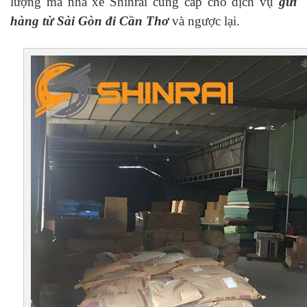
lượng mà nhà xe Shinrai cung cấp cho dịch vụ
gửi
hàng từ Sài Gòn đi Cần Thơ
và ngược lại.