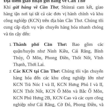
Địa điểm giao nhận gửi hàng về Cần Thơ
Khi
gửi hàng về Cần Thơ
, Shinrai cam kết, giao
hàng tận nơi tại tất cả các đơn vị hành chính và khu
công nghiệp (KCN) trên địa bàn Cần Thơ. Chúng tôi
cung cấp dịch vụ vận chuyển hàng hóa nhanh chóng
và tin cậy đến:
Thành phố Cần Thơ:
Bao gồm các
quận/huyện như Ninh Kiều, Cái Răng, Bình
Thủy, Ô Môn, Phong Điền, Thốt Nốt, Vĩnh
Thạnh, Thới Lai.
Các KCN tại Cần Thơ:
Chúng tôi vận chuyển
hàng hóa đến các khu công nghiệp lớn như
KCN Trà Nóc I và II, KCN Hưng Phú I và II,
KCN Thốt Nốt, KCN Ô Môn và Bắc Ô Môn,
KCN Phú Hưng 2B, KCN Cao và các cụm công
nghiệp như Cái Răng, Cờ Đỏ, Phong Điền, và